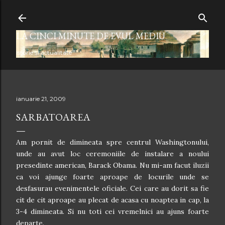
Treceți la conținutul principal
LA CINCI MINUTE DE EVUL MEDIU
Istorie şi actualitate
ianuarie 21, 2009
SARBATOAREA
Am pornit de dimineata spre centrul Washingtonului,
unde au avut loc ceremoniile de instalare a noului
presedinte american, Barack Obama. Nu mi-am facut iluzii
ca voi ajunge foarte aproape de locurile unde se
desfasurau evenimentele oficiale. Cei care au dorit sa fie
cit de cit aproape au plecat de acasa cu noaptea in cap, la
3-4 dimineata. Si nu toti cei vremelnici au ajuns foarte
departe.