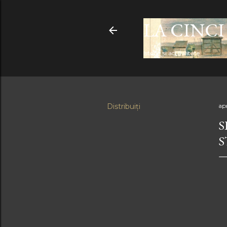
LA CINCI
Istorie şi actualitate
Distribuiți
apr
S
S